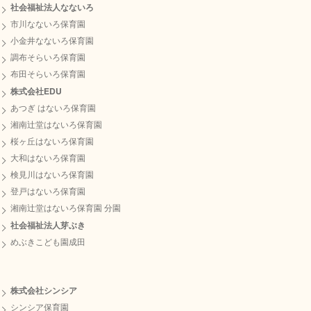
社会福祉法人なないろ
利用しています。このGoogleアナリティクスはアクセ
市川なないろ保育園
ス情報の収集のためにCookieを使用しています。この
小金井なないろ保育園
アクセス情報は匿名で収集されており、個人を特定す
調布そらいろ保育園
るものではありません。
布田そらいろ保育園
プライバシーポリシーお問合わせ窓口 本ポリシーに関
株式会社EDU
するお問い合わせは，下記のお問合わせフォームまで
あつぎ はないろ保育園
お願いいたします。
湘南辻堂はないろ保育園
桜ヶ丘はないろ保育園
プライバシーポリシーの変更について 当サイトは、個
大和はないろ保育園
人情報に関して適用される日本の法令を遵守するとと
検見川はないろ保育園
もに、本プライバシーポリシーの内容を適宜見直しそ
登戸はないろ保育園
の改善に努めます。修正された最新のプライバシーポ
湘南辻堂はないろ保育園 分園
リシーは常に本ページにて開示されます。
社会福祉法人芽ぶき
めぶきこども園成田
2024年10月10日 なないろグループ
株式会社シンシア
シンシア保育園