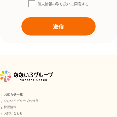
個人情報の取り扱いに同意する
個人情報の取得と利用目的 当サイトでお問い合わせな
どで頂いた訪問者の個人情報と利用目的は下記の通り
です。
3-1．お問い合せされた個人情報を取得します 当サイ
トではお問い合わせフォームを設けています。 訪問者
がそのお問い合わせフォームから問い合わせをされた
際に入力された場合、任意で以下の個人情報を取得し
ます。
・お問い合わせフォームに入力されたお名前 ・お問い
合わせフォームに入力されたメールアドレス ・お問い
合わせフォームに入力されたお問合せ内容
3-2．利用目的について お問い合わせ対応をするため
と、そのお問い合わせ内容に準じたご対応・情報管理
のために利用します。 ご本人様に同意を得ずに上記以
お知らせ一覧
外の活用をすることはございません。
なないろグループの特長
採用情報
アクセス解析ツールについて 当サイトでは、Googleに
お問い合わせ
よるアクセス解析ツール「Googleアナリティクス」を