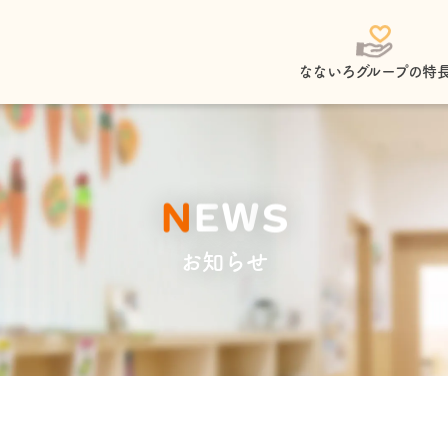
なないろグループの特
N
E
W
S
お知らせ